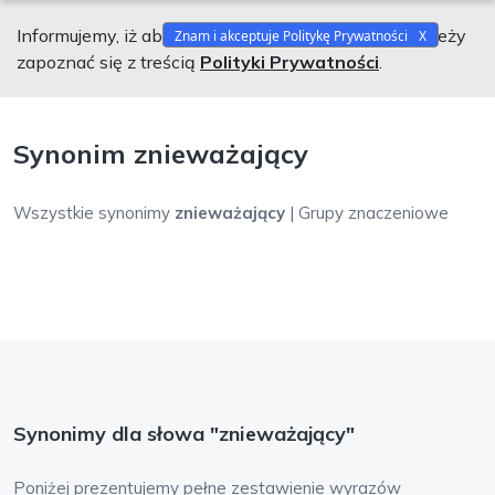
Informujemy, iż aby korzystać z naszego serwisu należy
Znam i akceptuje Politykę Prywatności
zapoznać się z treścią
Polityki Prywatności
.
Synonim znieważający
Wszystkie synonimy
znieważający
| Grupy znaczeniowe
Synonimy dla słowa "znieważający"
Poniżej prezentujemy pełne zestawienie wyrazów