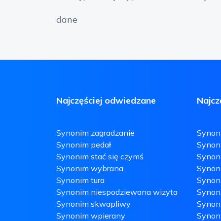
dane
Najczęściej odwiedzane
Najcz
Synonim zagradzanie
Synon
Synonim pedał
Synon
Synonim stać się czymś
Synoni
Synonim wybrana
Synoni
Synonim tura
Synon
Synonim niespodziewana wizyta
Synoni
Synonim skwapliwy
Synon
Synonim wpierany
Synon