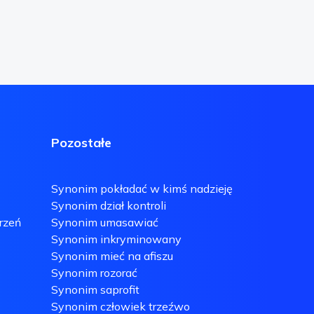
Pozostałe
Synonim pokładać w kimś nadzieję
Synonim dział kontroli
rzeń
Synonim umasawiać
Synonim inkryminowany
Synonim mieć na afiszu
Synonim rozorać
Synonim saprofit
Synonim człowiek trzeźwo