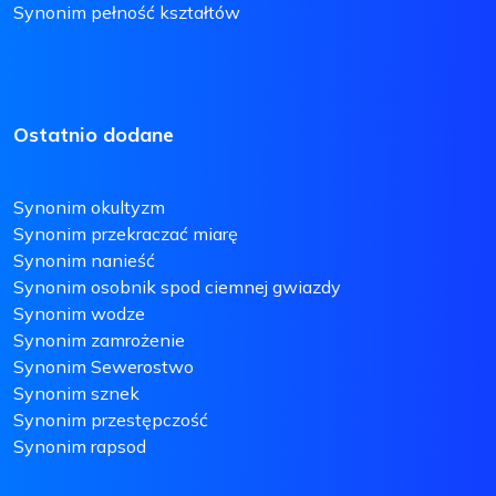
Synonim pełność kształtów
Ostatnio dodane
Synonim okultyzm
Synonim przekraczać miarę
Synonim nanieść
Synonim osobnik spod ciemnej gwiazdy
Synonim wodze
Synonim zamrożenie
Synonim Sewerostwo
Synonim sznek
Synonim przestępczość
Synonim rapsod