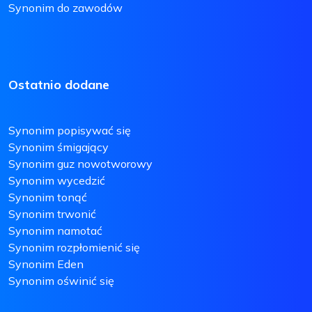
Synonim do zawodów
Ostatnio dodane
Synonim popisywać się
Synonim śmigający
Synonim guz nowotworowy
Synonim wycedzić
Synonim tonąć
Synonim trwonić
Synonim namotać
Synonim rozpłomienić się
Synonim Eden
Synonim oświnić się