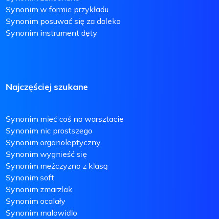
Synonim w formie przykładu
Synonim posuwać się za daleko
Synonim instrument dęty
Najczęściej szukane
Synonim mieć coś na warsztacie
Synonim nic prostszego
Synonim organoleptyczny
Synonim wygnieść się
Synonim meżczyzna z klasą
Synonim soft
Synonim zmarzlak
Synonim ocalały
Synonim malowidlo