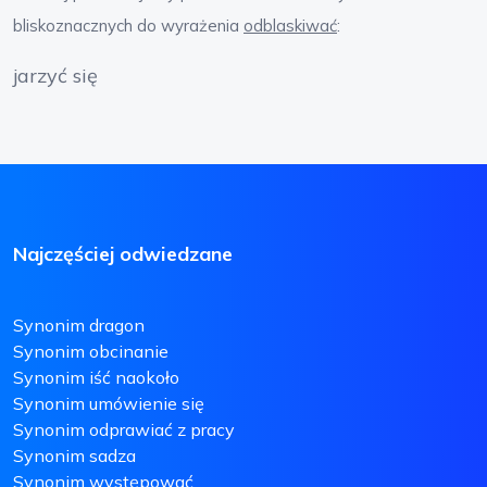
bliskoznacznych do wyrażenia
odblaskiwać
:
jarzyć się
Najczęściej odwiedzane
Synonim dragon
Synonim obcinanie
Synonim iść naokoło
Synonim umówienie się
Synonim odprawiać z pracy
Synonim sadza
Synonim występować