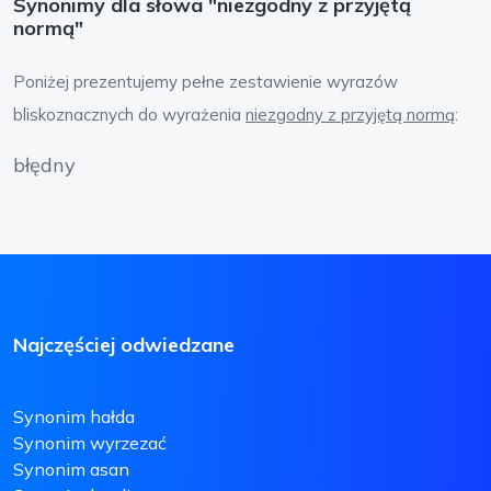
Synonimy dla słowa "niezgodny z przyjętą
normą"
Poniżej prezentujemy pełne zestawienie wyrazów
bliskoznacznych do wyrażenia
niezgodny z przyjętą normą
:
błędny
Najczęściej odwiedzane
Synonim hałda
Synonim wyrzezać
Synonim asan