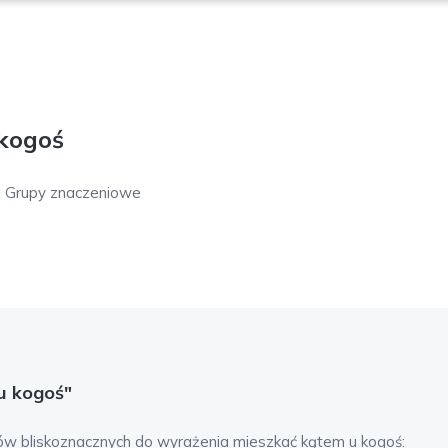
kogoś
| Grupy znaczeniowe
u kogoś"
ów bliskoznacznych do wyrażenia
mieszkać kątem u kogoś
: