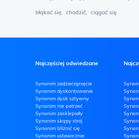
błąkać się
chodzić
ciągać się
Najczęściej odwiedzane
Najcz
Synonim zadzierzgnięcie
Synon
Synonim dyskontowanie
Synoni
Synonim dysk sztywny
Synon
Synonim nie patrzeć
Synon
Synonim zasklepiały
Synoni
Synonim skąpy strój
Synon
Synonim bliźnić się
Synoni
Synonim ustawicznie
Synon