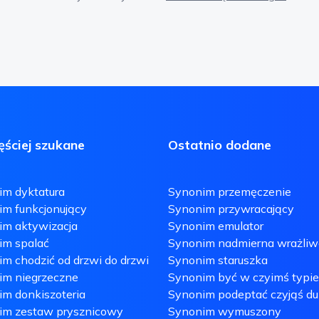
ęściej szukane
Ostatnio dodane
im dyktatura
Synonim przemęczenie
m funkcjonujący
Synonim przywracający
im aktywizacja
Synonim emulator
im spalać
Synonim nadmierna wrażliw
m chodzić od drzwi do drzwi
Synonim staruszka
im niegrzeczne
Synonim być w czyimś typie
m donkiszoteria
Synonim podeptać czyjąś d
im zestaw prysznicowy
Synonim wymuszony