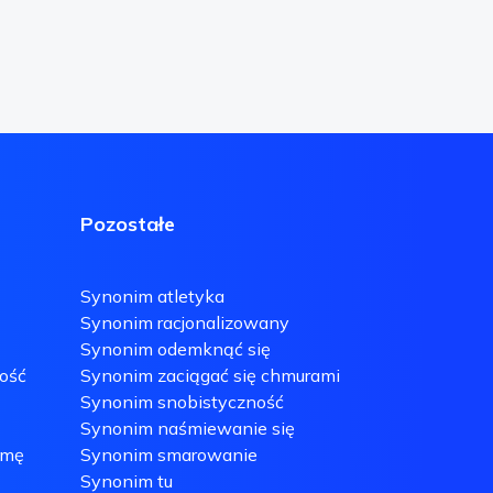
Pozostałe
Synonim atletyka
Synonim racjonalizowany
Synonim odemknąć się
ość
Synonim zaciągać się chmurami
Synonim snobistyczność
Synonim naśmiewanie się
umę
Synonim smarowanie
Synonim tu