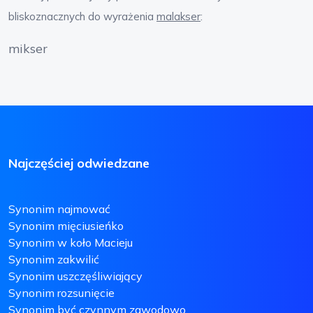
bliskoznacznych do wyrażenia
malakser
:
mikser
Najczęściej odwiedzane
Synonim najmować
Synonim mięciusieńko
Synonim w koło Macieju
Synonim zakwilić
Synonim uszczęśliwiający
Synonim rozsunięcie
Synonim być czynnym zawodowo