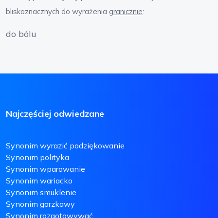
bliskoznacznych do wyrażenia
granicznie
:
do bólu
Najczęściej odwiedzane
Synonim wyrazić podziękowanie
Synonim polityka
Synonim wparowanie
Synonim wariacko
Synonim smuklenie
Synonim gorzkawy
Synonim rozgotowywać