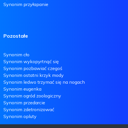
Synonim przyłapanie
Pozostałe
Synonim cło
Synonim wykopyrtnąć się
Synonim pozbawiać czegoś
Synonim ostatni krzyk mody
Synonim ledwo trzymać się na nogach
Synonim eugenka
Synonim ogród zoologiczny
Synonim przedarcie
Synonim zdetronizować
Synonim opluty