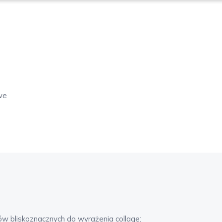
we
ów bliskoznacznych do wyrażenia
collage
: