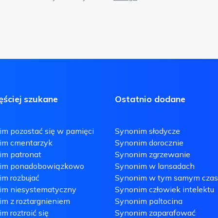
ęściej szukane
Ostatnio dodane
m pozostać się w pamięci
Synonim słodycze
im cmentarzyk
Synonim dorocznie
im patronat
Synonim zgrzewanie
im ponadobowiązkowo
Synonim w lansadach
m rozbujać
Synonim w tym samym czas
im niesystematyczny
Synonim człowiek intelektu
m z roztargnieniem
Synonim paltocina
m roztroić się
Synonim zaparafować