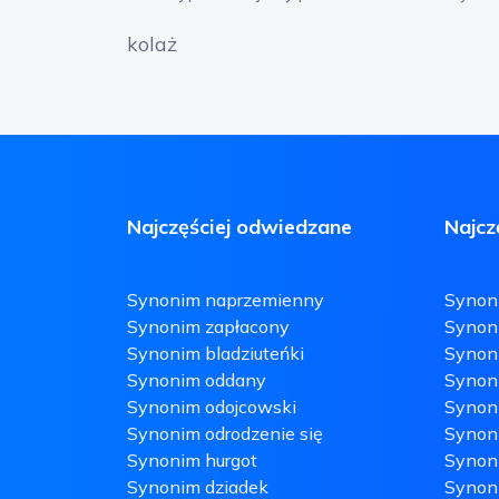
kolaż
Najczęściej odwiedzane
Najcz
Synonim naprzemienny
Synoni
Synonim zapłacony
Synon
Synonim bladziuteńki
Synon
Synonim oddany
Synon
Synonim odojcowski
Synoni
Synonim odrodzenie się
Synon
Synonim hurgot
Synoni
Synonim dziadek
Synoni