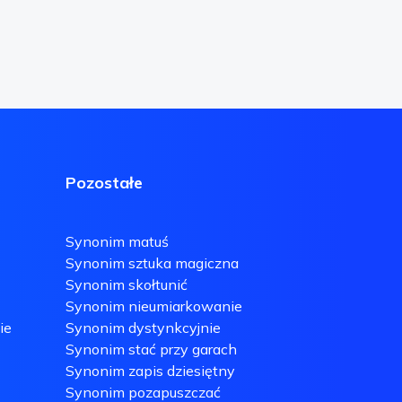
Pozostałe
Synonim matuś
Synonim sztuka magiczna
Synonim skołtunić
Synonim nieumiarkowanie
ie
Synonim dystynkcyjnie
Synonim stać przy garach
Synonim zapis dziesiętny
Synonim pozapuszczać