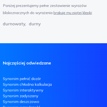
Poniżej prezentujemy pełne zestawienie wyrazów
bliskoznacznych do wyrażenia
brakuje mu piątej klepki
:
durnowaty
durny
Najczęściej odwiedzane
Synonim pełnić dozór
Synonim chłodna kalkulacja
Synonim interaktywny
Synonim zadyszany
Synonim deszczowo