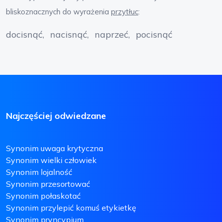
bliskoznacznych do wyrażenia
przytłuc
:
docisnąć
nacisnąć
naprzeć
pocisnąć
Najczęściej odwiedzane
Synonim uwaga krytyczna
Synonim wielki człowiek
Synonim lojalność
Synonim przesortować
Synonim połaskotać
Synonim przylepić komuś etykietkę
Synonim pryncypium