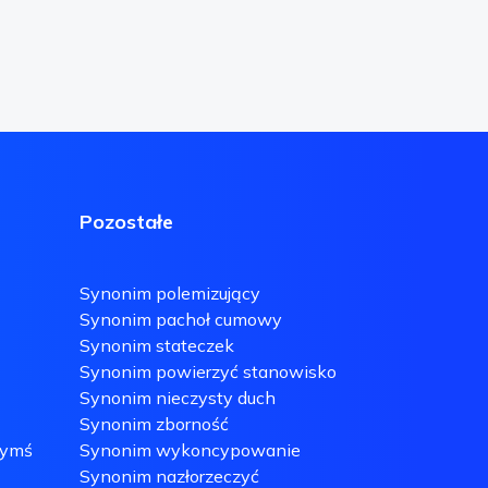
Pozostałe
Synonim polemizujący
Synonim pachoł cumowy
Synonim stateczek
Synonim powierzyć stanowisko
Synonim nieczysty duch
Synonim zborność
zymś
Synonim wykoncypowanie
Synonim nazłorzeczyć