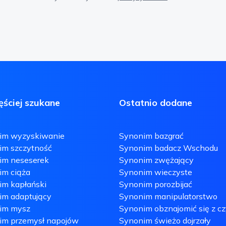
ęściej szukane
Ostatnio dodane
im wyzyskiwanie
Synonim bazgrać
im szczytność
Synonim badacz Wschodu
im neseserek
Synonim zwężający
im ciąża
Synonim wieczyste
im kapłański
Synonim porozbijać
im adaptujący
Synonim manipulatorstwo
im mysz
Synonim obznajomić się z c
im przemysł napojów
Synonim świeżo dojrzały