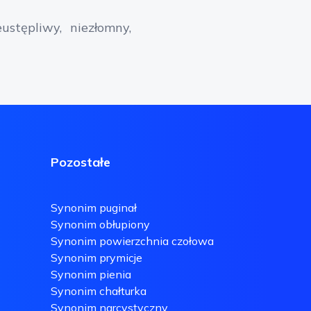
eustępliwy
niezłomny
Pozostałe
Synonim puginał
Synonim obłupiony
Synonim powierzchnia czołowa
Synonim prymicje
Synonim pienia
Synonim chałturka
Synonim narcystyczny