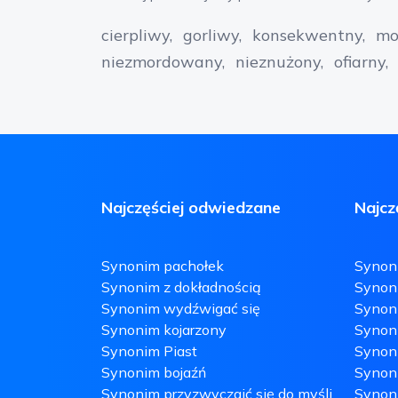
cierpliwy
gorliwy
konsekwentny
mo
niezmordowany
nieznużony
ofiarny
Najczęściej odwiedzane
Najcz
Synonim pachołek
Synoni
Synonim z dokładnością
Synon
Synonim wydźwigać się
Synon
Synonim kojarzony
Synon
Synonim Piast
Synon
Synonim bojaźń
Synoni
Synonim przyzwyczaić się do myśli
Synoni