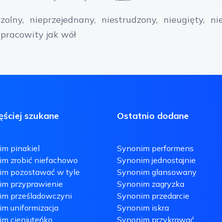
zolny
nieprzejednany
niestrudzony
nieugięty
ni
pracowity jak wół
ęściej szukane
Ostatnio dodane
m pinakiel
Synonim performens
im zrobić niefachowo
Synonim jednostajnie
im pozostawać w tyle
Synonim glansowany
im przyprawienie
Synonim zagryzka
im prześladowczyni
Synonim przedarcie
m uniformizacja
Synonim iskra
m cieniuteńko
Synonim przykrawać