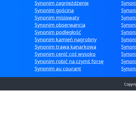
Synonim zagnieżdżenie
Synon
Synonim gościna
Synon
Synonim misiowaty
Synoni
Synonim obserwancja
Synon
Synonim podległość
Synon
Synonim kamień nagrobny
Synon
Synonim trawa kanarkowa
Synon
Synonim cenić coś wysoko
Synon
Synonim robić na czymś forsę
Synon
Synonim au courant
Synon
Copyri