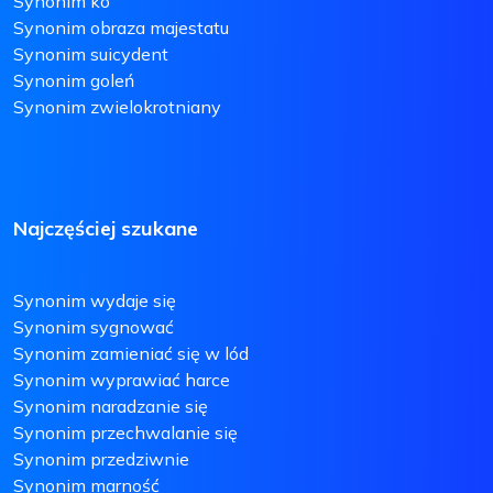
Synonim ko
Synonim obraza majestatu
Synonim suicydent
Synonim goleń
Synonim zwielokrotniany
Najczęściej szukane
Synonim wydaje się
Synonim sygnować
Synonim zamieniać się w lód
Synonim wyprawiać harce
Synonim naradzanie się
Synonim przechwalanie się
Synonim przedziwnie
Synonim marność