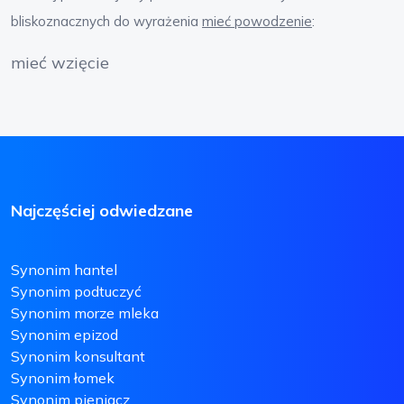
bliskoznacznych do wyrażenia
mieć powodzenie
:
mieć wzięcie
Najczęściej odwiedzane
Synonim hantel
Synonim podtuczyć
Synonim morze mleka
Synonim epizod
Synonim konsultant
Synonim łomek
Synonim pieniacz