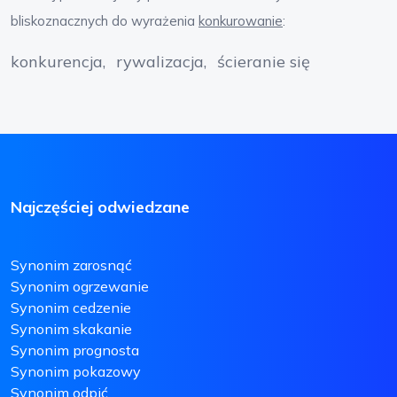
bliskoznacznych do wyrażenia
konkurowanie
:
konkurencja
rywalizacja
ścieranie się
Najczęściej odwiedzane
Synonim zarosnąć
Synonim ogrzewanie
Synonim cedzenie
Synonim skakanie
Synonim prognosta
Synonim pokazowy
Synonim odpić