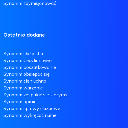
Synonim zdymisjonować
Ostatnio dodane
Synonim służbistka
Synonim Cecylianowie
Synonim poszatkowanie
Synonim obsiepać się
Synonim cieniuchno
Synonim warzenie
Synonim zespalać się z czymś
Synonim opinie
Synonim sprawy służbowe
Synonim wykręcać numer