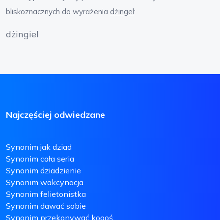
bliskoznacznych do wyrażenia
dżingel
:
dżingiel
Najczęściej odwiedzane
Synonim jak dziad
Synonim cała seria
Synonim dziadzienie
Synonim wakcynacja
Synonim felietonistka
Synonim dawać sobie
Synonim przekonywać kogoś