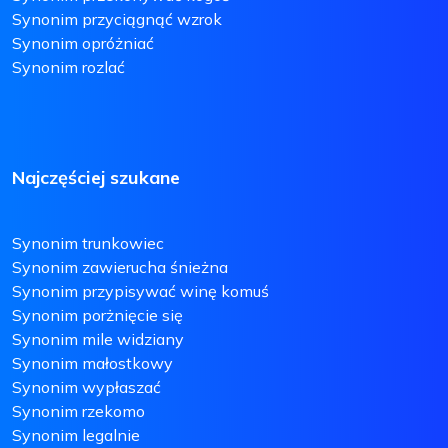
Synonim przyciągnąć wzrok
Synonim opróżniać
Synonim rozlać
Najczęściej szukane
Synonim trunkowiec
Synonim zawierucha śnieżna
Synonim przypisywać winę komuś
Synonim porżnięcie się
Synonim mile widziany
Synonim małostkowy
Synonim wypłaszać
Synonim rzekomo
Synonim legalnie